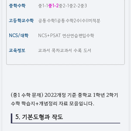
중학수학
중1-1
중1-2
중2-1
중2-2
중3
고등학교수학
공통수학1
공통수학2
수I
수II
미적분
NCS/대학
NCS+PSAT 연산연습
편입수학
교육정보
교과서 목차
교과서 수록 도서
(중1 수학 문제) 2022개정 기준 중학교 1학년 2학기
수학 학습지+개념정리 자료 모음입니다.
5. 기본도형과 작도