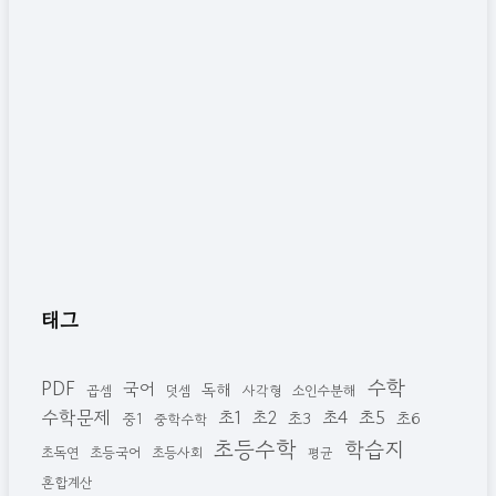
태그
수학
PDF
국어
독해
곱셈
덧셈
사각형
소인수분해
수학문제
초1
초4
초5
초2
초3
초6
중1
중학수학
초등수학
학습지
초독연
초등국어
초등사회
평균
혼합계산