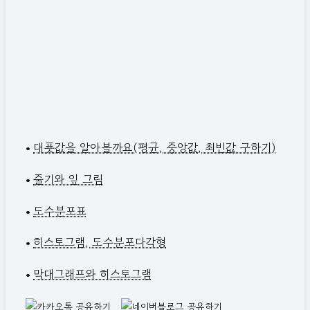
•
대푯값을 알아볼까요(평균, 중앙값, 최빈값 구하기)
•
줄기와 잎 그림
•
도수분포표
•
히스토그램, 도수분포다각형
•
막대그래프와 히스토그램