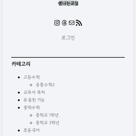
셈나는교실
Instagram
https://www.threads.c
메일
RSS 피드
로그인
카테고리
고등수학
공통수학2
교과서 목차
유용한 기능
중학수학
중학교 1학년
중학교 3학년
초등국어