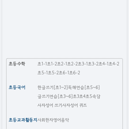
초등수학
초1-1
초1-2
초2-1
초2-2
초3-1
초3-2
초4-1
초4-2
초5-1
초5-2
초6-1
초6-2
초등국어
한글쓰기[초1~2]
독해연습[초5~6]
글쓰기연습[초3~6]
초3
초4
초5
속담
사자성어 쓰기
사자성어 퀴즈
초등교과활동지
사회
한자
영어
음악