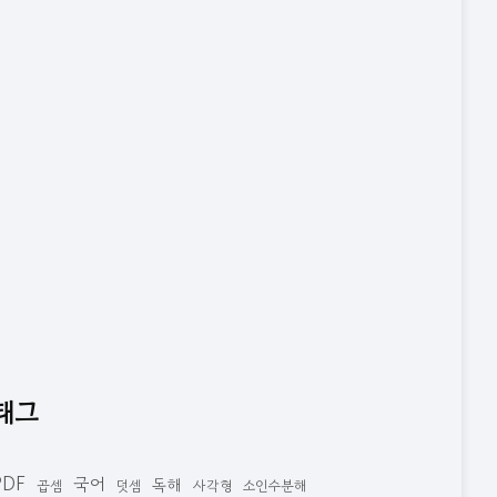
태그
PDF
국어
독해
곱셈
덧셈
사각형
소인수분해