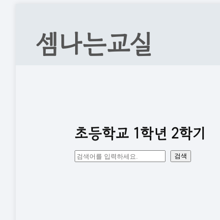
콘
텐
셈나는교실
츠
로
바
로
가
기
초등학교 1학년 2학기
검
검색
색