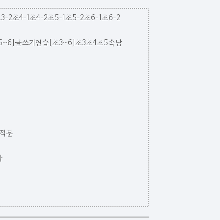
3-2
초4-1
초4-2
초5-1
초5-2
초6-1
초6-2
~6]
글쓰기연습[초3~6]
초3
초4
초5
속담
적분
학