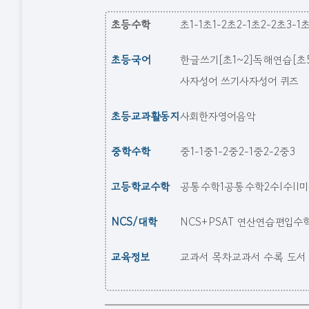
초등수학
초1-1
초1-2
초2-1
초2-2
초3-1
초
초등국어
한글쓰기[초1~2]
독해연습[초5
사자성어 쓰기
사자성어 퀴즈
초등교과활동지
사회
한자
영어
음악
중학수학
중1-1
중1-2
중2-1
중2-2
중3
고등학교수학
공통수학1
공통수학2
수I
수II
미
NCS/대학
NCS+PSAT 연산연습
편입수
교육정보
교과서 목차
교과서 수록 도서