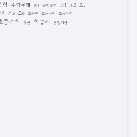
수학
수학문제
초1
초2
초3
중1
중학수학
초4
초5
초6
초독연
초등국어
초등사회
초등수학
학습지
혼합계산
평균